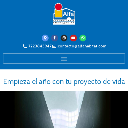
7223843947
contacto@alfahabitat.com
Empieza el año con tu proyecto de vida