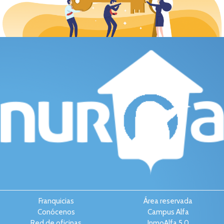
Franquicias
Área reservada
Conócenos
Campus Alfa
Red de oficinas
InmoAlfa 5.0